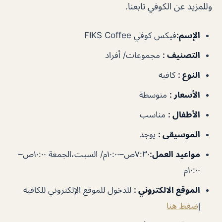
وللمزيد عن الكوفي تابعنا.
الإسم
:
فيكس كوفي FIKS Coffee
التصنيف
:
مجموعات/ أفراد
النوع
:
كافيه
الأسعار
:
متوسطة
الأطفال
:
مناسب
الموسيقى
:
يوجد
مواعيد العمل
:
٧:٣٠ص–١٠:٠٠م/ السبت،الجمعة ١٠:٠٠ص–
١٠:٠٠م
الموقع الالكتروني
:
للدخول للموقع الإلكتروني للكافيه
إ
ضغط هنا