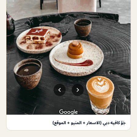
جَوُ كافيه دبي (الاسعار + المنيو + الموقع)