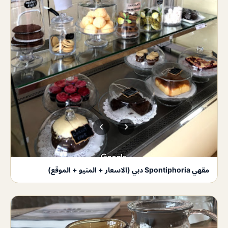
مقهي Spontiphoria دبي (الاسعار + المنيو + الموقع)