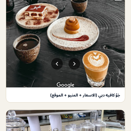
جَوُ كافيه دبي (الاسعار + المنيو + الموقع)