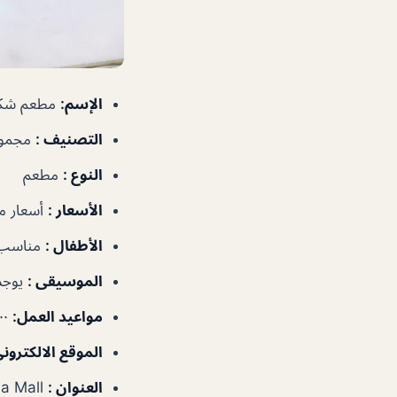
الإسم
:
مطعم شكس
التصنيف
:
مجموع
النوع
:
مطعم
الأسعار
:
أسعار م
الأطفال
:
مناسب 
الموسيقى
:
يوجد
مواعيد العمل
:
٧:٠٠ص–١٢:٠٠ص
الموقع الالكترون
العنوان
:
Ground Floor, Dubai Marina Mall – دبي – الإمارات العربية المتحدة