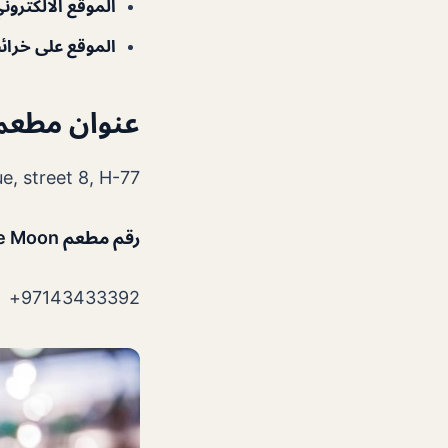
الموقع الالكترون
الموقع على خرا
عنوان مطعم ld & The Moon
Alserkal Avenue, street 8, H-77 – د
رقم مطعم Wild & The Moon
97143433392+