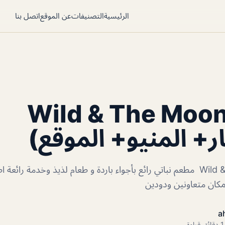
الرئيسية
التصنيفات
عن الموقع
اتصل بنا
طعم Wild & The Moon
ر+ المنيو+ الموقع)
مطعم Wild & The Moon مطعم نباتي رائع بأجواء باردة و طعام لذيذ وخدمة 
لمكان متعاونين ودودين
a