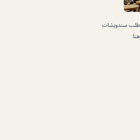
ة اطلب سندويشات
نا.