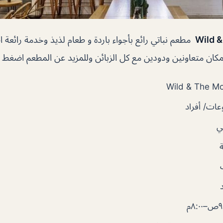
مطعم نباتي رائع بأجواء باردة و طعام لذيذ وخدمة رائع
لمكان متعاونين ودودين مع كل الزبائن وللمزيد عن المطعم اضغط ه
ات/ أفراد
ي
٨:٠م