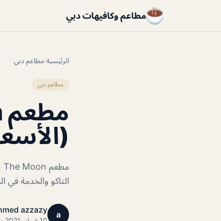
مطاعم وكافيهات دبي
الرئيسية
/
مطاعم دبي
مطاعم دبي
م
(الأسعا
التاكو والخدمة في ا
hmed azzazy
a
10 فبراير 2021 · 1 دقائق قراءة