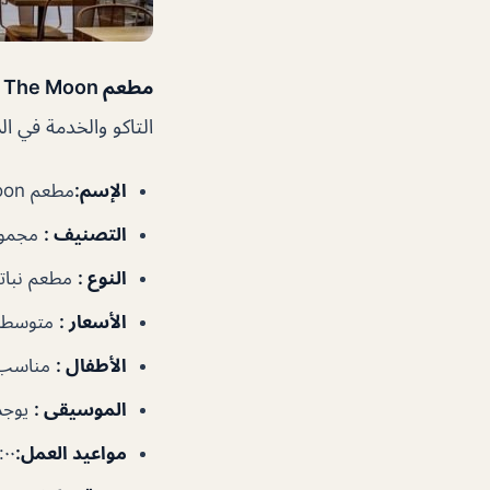
مطعم Wild & The Moon
التاكو والخدمة في ا
الإسم
:
مطعم Wild & The Moon
التصنيف
:
مجموع
النوع
:
مطعم نبات
الأسعار
:
متوسطة
الأطفال
:
مناسب
الموسيقى
:
يوجد
مواعيد العمل
:
٩:٠٠ص–٠