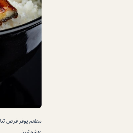
مطعم يوفر فرص تناول
وبشوشين