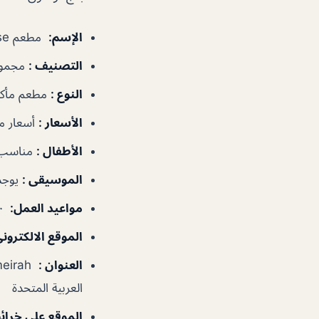
الإسم
:
مطعم Perry & Blackwelder’s Original Smokehouse
التصنيف
:
مجموع
النوع
:
مطعم مأكو
الأسعار
:
أسعار م
الأطفال
:
مناسب 
الموسيقى
:
يوجد
مواعيد العمل
:
١٢:٠٠م–٢:٠٠ص
الموقع الالكترون
العنوان
:
العربية المتحدة
الموقع على خرا