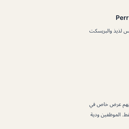
بس لذيذ والبريسكت
 لديهم عرض خاص في
ل على أجنحة غير محدودة فقط مقابل 99 درهماً فقط. الموظفين ودية