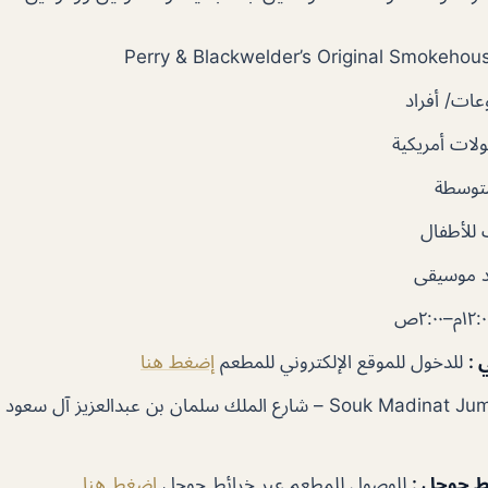
ات/ أفراد
لات أمريكية
توسطة
للأطفال
 موسيقى
ي
:
للدخول للموقع الإلكتروني للمطعم
إضغط هنا
Souk Madinat Jumeirah – شارع الملك سلمان بن عبدالعزيز آل 
ئط جوجل
:
للوصول للمطعم عبر خرائط جوجل
اضغط هنا