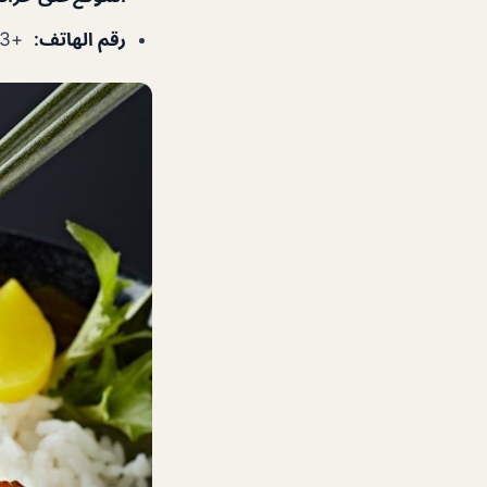
رقم الهاتف
:
+971800666353