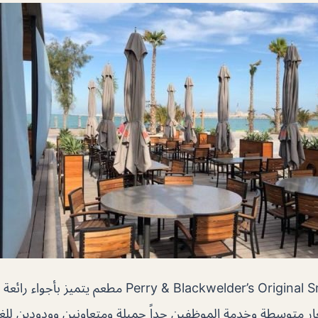
مطعم Perry & Blackwelder’s Original Smokehouse مطعم 
ار متوسطة وخدمة الموظفين جداً جميلة ومتعاونين وودودين للغا