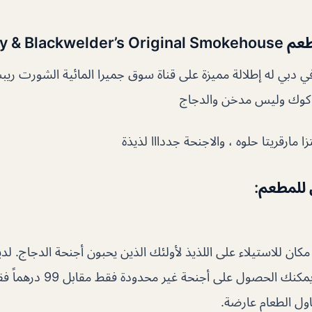
Perry & Blac
 دبي له إطلالة مميزة على قناة سوق جميرا المائية الشورت ري
كوك وليس مدخن والدجاج
زا مارقريتا حلوه ، والاجنحة جددااا لذيذة
ن للمطعم
:
مكان للاستيلاء على اللذيذ لأولئك الذين يحبون أجنحة الدجاج.
كل يوم أربعاء حيث يمكنك الحصو
اول الطعام عارضة.