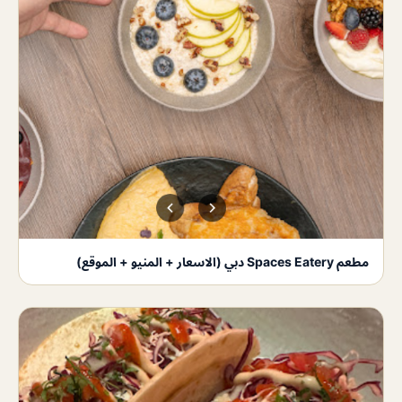
مطعم Spaces Eatery دبي (الاسعار + المنيو + الموقع)