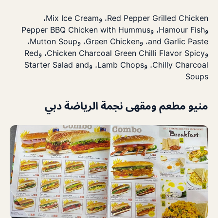
Red Pepper Grilled Chicken، وMix Ice Cream،
وHamour Fish، وPepper BBQ Chicken with Hummus
and Garlic Paste، وGreen Chicken، وMutton Soup،
وChicken Charcoal Green Chilli Flavor Spicy، وRed
Chilly Charcoal، وLamb Chops، وStarter Salad and
Soups
منيو مطعم ومقهى نجمة الرياضة دبي