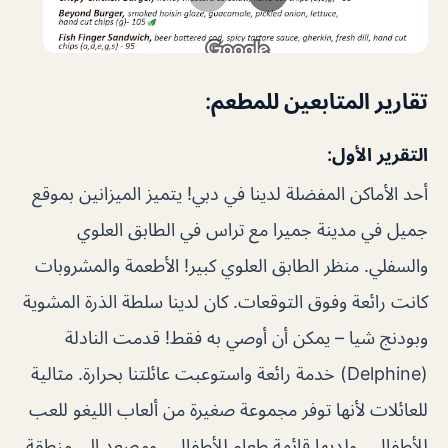
تقارير المتابعين للمطعم:
التقرير الأول:
أحد الأماكن المفضلة لدينا في دبي! يتميز الميزانين بموقع
جميل في مدينة جميرا مع تراس في الطابق العلوي
والسفلي. منظر الطابق العلوي كبير! الأطعمة والمشروبات
كانت رائعة وفوق التوقعات. كان لدينا سلطة الذرة المشوية
وبودنج شيا – يمكن أن أوصي به فقط! قدمت النادلة
(Delphine) خدمة رائعة واستوعبت عائلتنا بحرارة. مثالية
للعائلات لأنها توفر مجموعة صغيرة من ألعاب الليغو للعب
للأطفال ، ولديها قائمة طعام للأطفال ، ومصعد إلى منطقة