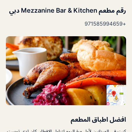
رقم مطعم Mezzanine Bar & Kitchen دبي
+971585994659
افضل اطباق المطعم
كنت في الميزانين لأول مرة اليوم لتناول الإفطار. كان لدي توست