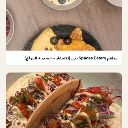
مطعم Spaces Eatery دبي (الاسعار + المنيو + الموقع)