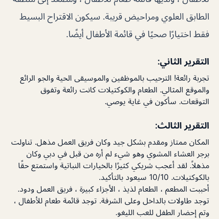
الطابق العلوي ومراحيض قريبة. سيكون الاقتراح البسيط
فقط اختيارًا صحيًا في قائمة الأطفال أيضًا.
التقرير الثاني:
تجربة رائعة! الترحيب بالموظفين والموسيقى الحية والجو الرائع
والموقع المثالي. الطعام والكوكتيلات كانت رائعة وتفوق
التوقعات. سأكون في غاية يوصي.
التقرير الثالث:
المكان ممتاز ومقدم بشكل جيد وكان فريق العمل مذهل. تناولت
برجر العشاء المشوي وهو شيء لم أره من قبل في دبي وكان
مذهلاً. لقد أعجب شريكي كثيرًا بالخيارات النباتية واستمتع حقًا
بالكوكتيلات. 10/10 سيعود بالتأكيد.
أحببت المطعم ، الطعام لذيذ ، الأجزاء كبيرة ، فريق العمل ودود.
توجد طاولات بالداخل وعلى الشرفة. توجد قائمة طعام للأطفال ،
وتم إحضار الطفل للعب الليغو.