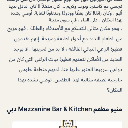
فرنسي مع كاسترد وتوت وكريم … كان مذهلاً !! كان النادل لدينا
أليو ، وكان رائعًا! كان يقظًا وودودًا ومتعاونًا للغاية. أوصي بشدة
بهذا المكان ، على الماء ، في سوق مدينة
، وهو مكان مثالي للتسكع مع الأصدقاء والعائلة ، فهو مزيج
من الطعام اللذيذ مع أجواء لطيفة ومريحة. إنهم يقدمون
فطيرة الراعي النباتي الفائقة ، لا بد من تجربتها ، لا يوجد
العديد من الأماكن لتقديم فطيرة نبات الراعي التي كان من
دواعي سرورها العثور عليها هنا. لديهم منطقة جلوس
خارجية لطيفة مثالية لهذا الطقس. نوصي بشدة بهذا
المكان؟
منيو مطعم Mezzanine Bar & Kitchen دبي