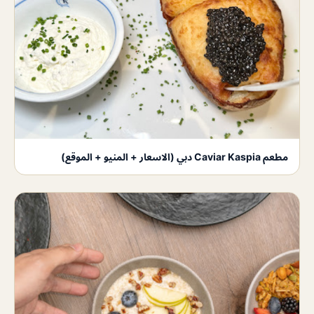
مطعم Caviar Kaspia دبي (الاسعار + المنيو + الموقع)