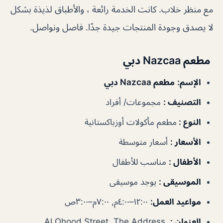
مع منظر خلاب. كانت الخدمة رائعة ، والأطباق لذيذة بشكل
لا يصدق وجودة المنتجات جيدة جدًا. فاصل ونواصل.
مطعم Nazcaa دبي
الإسم
:
مطعم Nazcaa دبي
التصنيف
:
مجموعات/ أفراد
النوع
:
مطعم مأكولات أوزباكستانية
الأسعار
:
أسعار متوسطة
الأطفال
:
مناسب للأطفال
الموسيقى
:
يوجد موسيقى
مواعيد العمل
:
١٢:٠٠–٤:٠٠م, ٧:٠٠م–٣:٠٠ص
العنوان
:
Al Ohood Street, The Address