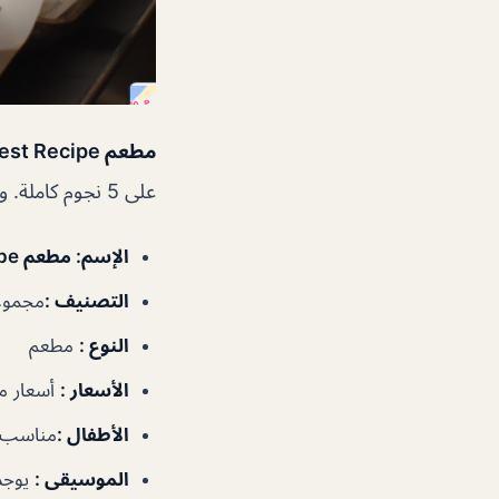
مطعم Latest Recipe دبي
على 5 نجوم كاملة. وأن كان فريق العمل لطيف
الإسم
: مطعم Latest Recipe دبي
التصنيف
:
مجموعا
النوع
:
مطعم
الأسعار
:
أسعار م
الأطفال
:
مناسب ل
الموسيقى
:
يوجد