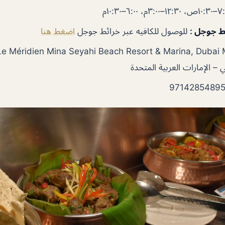
١٢:–٣:٠٠م، ٦:٠٠–١٠:٣٠م
ئط جوجل
:
للوصول للكافيه عبر خرائط جوجل
اضغط هنا
Le Méridien Mina Seyahi Beach Resort & Marina, Dubai 
 – الإمارات العربية المتحدة