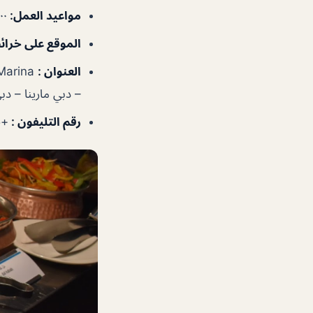
مواعيد العمل
:
٧:٠٠–١٠:٣٠ص، ٣٠
الموقع على خرا
العنوان :
Marina
– دبي مارينا – دبي
رقم التليفون :
+97142854895