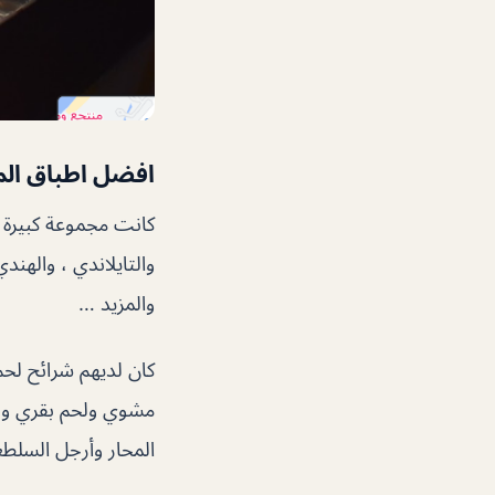
افضل اطباق ال
كانت مجموعة كبيرة جد
والتايلاندي ، والهند
والمزيد …
كان لديهم شرائح لح
مشوي ولحم بقري ولح
المحار وأرجل السلطع