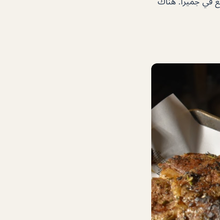
ات الجميع. إنهم منظمون أيضًا. أجواء – 4/5 مكان رائع في جميرا. هناك