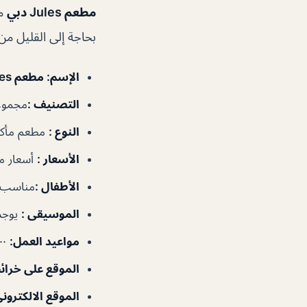
مطعم Jules دبي
مك
بحاجة إلى القليل م
الإسم
: مطعم Jules دبي
التصنيف
:
مجموعا
النوع
:
مطعم مأكو
الأسعار
:
أسعار م
الأطفال
:
مناسب ل
الموسيقى
:
يوجد
مواعيد العمل
:
٥:٠٠م–٣:٠٠ص
الموقع على خرا
الموقع الالكتروني