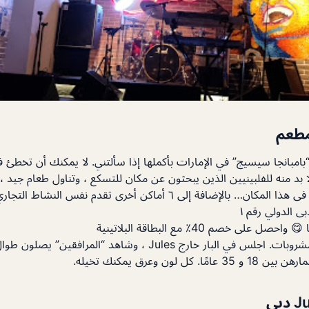
مطعم
“بامبانجا سيسيج” في الإمارات بأكملها إذا سألتني. لا يمكنك أن تخط
لا بد منه للفلبينيين الذين يبحثون عن مكان للتسكع ، وتناول طعام جيد 
مطعم ومقهى وديسكو فى هذا المكان… بالإضافة إلى ٦ أماكن أخرى تقدم نف
 الدولي رقم ١
على خصم 40٪ مع البطاقة البلاتينية
خدمة ممتازة وطعام ومشروبات. اجلس في البار خارج Jules ، وشاهد “ا
ل لون وعرق يمكنك تخيله.