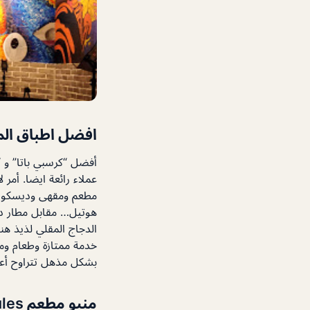
افضل اطباق ال
أفضل “كرسبي باتا” و 
عملاء رائعة ايضا. أمر 
هوتيل… مقابل مطار دبى
الدجاج المقلي لذيذ هنا 😋 واحصل 
بشكل مذهل تتراوح أعمارهن بين 18 و 35 عامًا. ك
منيو مطعم Jules دبي