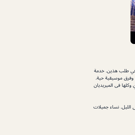
ئ في طلب هذين. خدمة
، وفرق موسيقية حية.
س النشاط التجاري وكلها فى الميريديان
لمرافقين” يصلون طوال الليل. نساء جميلات