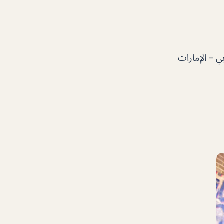
Le Méridien Dubai Hotel & Conference  – د89 – دبي – الإمارات