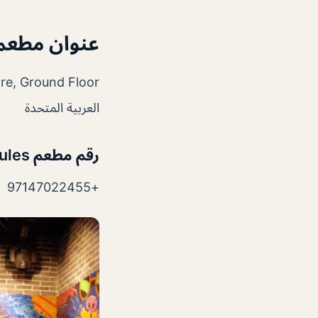
عنوان مطعم Jules د
العربية المتحدة
رقم مطعم Jules دبي
+97147022455