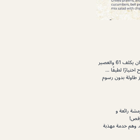
يجب أن تجرب بيرغر مع البيض ولحم الخنزير المقدد استمتعت الاختبار وكان جزء كبير من … كان يكلف 61 والعصير
 اختيارًا لطيفًا …
لون الوقت يستحق الخدمة كانت ممتازة. رسوم الدخول 65 أو حجز طاولة بدون رسوم
مشة رائعة و
هذه هي زيارتي الأولى في هذا البار ، لقد كان شعورًا رائعًا وخدمة رائعة من قبل venkat و Anil. وهم خدمة مهذبة