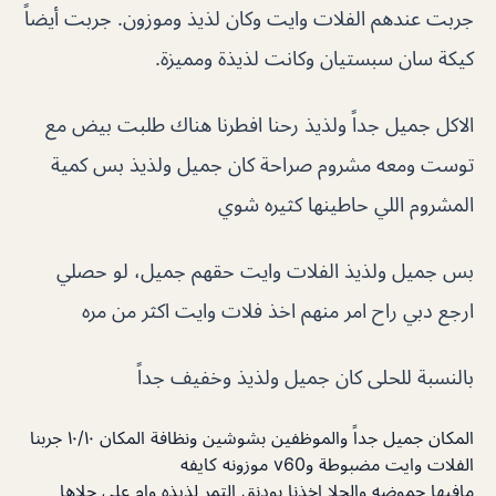
جربت عندهم الفلات وايت وكان لذيذ وموزون. جربت أيضاً
كيكة سان سبستيان وكانت لذيذة ومميزة.
الاكل جميل جداً ولذيذ رحنا افطرنا هناك طلبت بيض مع
توست ومعه مشروم صراحة كان جميل ولذيذ بس كمية
المشروم اللي حاطينها كثيره شوي
بس جميل ولذيذ الفلات وايت حقهم جميل، لو حصلي
ارجع دبي راح امر منهم اخذ فلات وايت اكثر من مره
بالنسبة للحلى كان جميل ولذيذ وخفيف جداً
المكان جميل جداً والموظفين بشوشين ونظافة المكان ١٠/١٠ جربنا
الفلات وايت مضبوطة وv60 موزونه كايفه
مافيها حموضه والحلا اخذنا بودنق التمر لذيذه وام علي حلاها