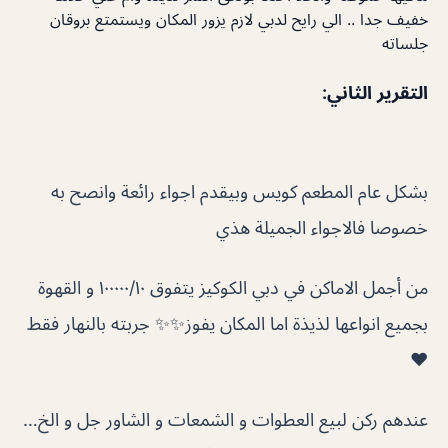
خفيف جدا .. الي رايح لدبي لازم يزور المكان ويستمتع بروقان
جلساته
التقرير الثاني:
بشكل عام المطعم كويس وبيقدم اجواء رائعة وانصح به
خصوصا فالاجواء الجميلة هذي
من أجمل الاماكن في دبي الكوكيز يتفوق ١٠٠٠٠٠/١٠ و القهوة
بجميع انواعها لذيذة اما المكان يفوز✨✨ جربته بالنهار فقط
❤️
عندهم ركن لبيع العطوات و الشمعات و الشاور جل و الخ…