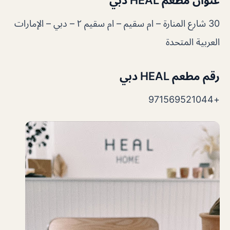
عنوان
مطعم HEAL دبي
30 شارع المنارة – ام سقيم – ام سقيم ٢ – دبي – الإمارات
العربية المتحدة
رقم
مطعم HEAL دبي
+971569521044