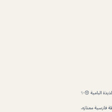
ذيذة البامية 😚✨
 فارسية ممتازه،