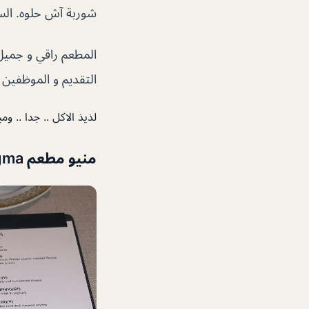
شوربة آش حلوه. السع
المطعم راقي و جميل 
التقديم و الموظفين و
لذيذ الاكل .. جدا .. ومب
منيو مطعم Enigma دبي