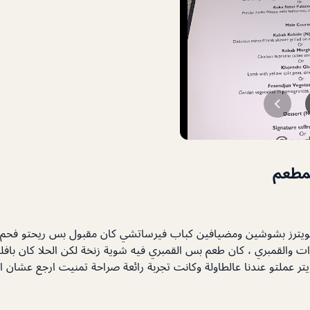
لمطعم
 الويترز بشوشين ومضيافين كباب فيرساتشي كان مقبول بس ريحتو فحم
ات والقمبري ، كان طعم بس القمبري فيه شوية زنخة لكن الحلا كان بافل
ويتر عملتو عندنا عالطاولة وكانت تجربة رائعة صراحة تمنيت ارجع عشان ا