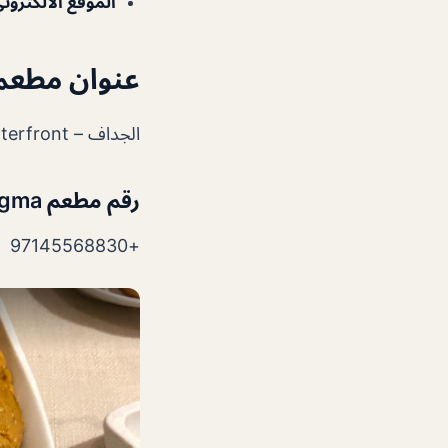
الموقع الالكترون
عنوان مطعم Enigma د
الجداف – Jaddaf Waterfront – دبي – الإمارات العربية المتحدة
رقم مطعم Enigma دبي
+97145568830