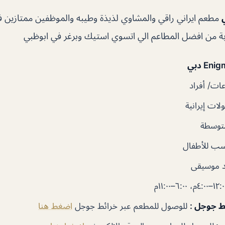
مطعم ايراني راقي والمشاوي لذيذة وطيبه والموظفين ممتازين
بة
من افضل المطاعم الي اتسوي استيك وبرغر في ابوظبي
ت/ أفراد
ات إيرانية
توسطة
سب للأطفال
 موسيقى
ئط جوجل
:
للوصول للمطعم عبر خرائط جوجل
اضغط هنا