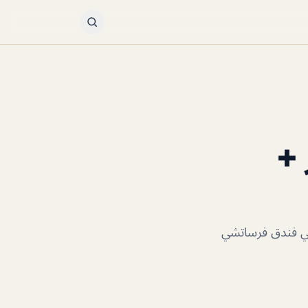
ر +
ين في فندق فرساتشي