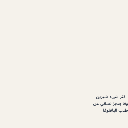
 اكثر شيء شيرين
وفا يعجز لساني عن
طلب البافلوفا