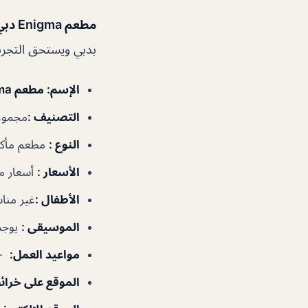
مطعم Enigma دبي
بدبي ويستحق التجر
الإسم
: مطعم Enigma دبي
التصنيف
:
مجموعا
النوع
:
مطعم مأكول
الأسعار
:
أسعار م
الأطفال
:
غير
منا
الموسيقى
:
يوجد
مواعيد العمل
:
١٢:٠٠–٤:٠٠م، ٦:٠٠–١١:٠٠م
الموقع على خرا