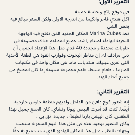
التقرير الأول:
في موقع رائع و جلسة جميلة
اكل هندي فاخر والكيما من الدرجه الاولى ولكن السعر مبالغ فيه
بعض الشي
تعد Marina Cubes المكان الجديد الذي تفتح فيه الواجهة
البحرية الهادئة لميناء راشد. جميع المطاعم هناك مصنوعة في
حاويات مجددة و مجددة 40 قدم. مثل هذا الإعداد الجميل أن
دبي مرادف له. إن مناظر اليخوت وقوارب القوة هي قطعة الأحذية
التي تغري عينيك. منتديات ماما هي مكان واحد في مكعبات
المارينا ، طعام بسيط. يقدم مجموعة متنوعة إذا كان المطبخ من
جميع أنحاء الهند.
التقرير الثاني:
إنه شعور كوخ دافئ من الداخل ولديهم منطقة جلوس خارجية
أيضًا. كنت قد أمرت البيض بيوتا وتشاي. كان الجمع جميل لهذا
الطقس. كان البيض بارتا لطيفة ، جديدة. ثق بي ،
وكان الشعور بوجود هذه في مثل هذا اليوم السحرية ستحب
وجهات النظر ، مثل هذا المكان الهادئ الذي ستستمتع به حقًا.