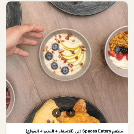
مطعم Spaces Eatery دبي (الاسعار + المنيو + الموقع)