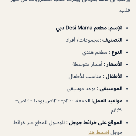
قلب.
الإسم
: مطعم Desi Mama دبي
التصنيف
:
مجموعات/ أفراد
النوع
:
مطعم هندي
الأسعار
:
أسعار متوسطة
الأطفال
:
مناسب للأطفال
الموسيقى
:
يوجد موسيقى
مواعيد العمل
:
الجمعة، ٢:٠٠م–١٢:٠٠ص يوميا ١٠:٠٠ص–
١١:٣٠م
الموقع على خرائط جوجل
:
للوصول للمطع عبر خرائط
جوجل
اضغط هنا