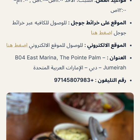
مواعيد العمل
:
السبت، الاحد ١١:٠٠ص–١:٠٠ص , ١٢:٠٠م–
١٢:٠٠ص
الموقع على خرائط جوجل
:
للوصول للكافيه عبر خرائط
جوجل
اضغط هنا
الموقع الالكتروني :
للوصول للموقع الالكتروني
اضغط هنا
العنوان :
B04 East Marina, The Pointe Palm –
Jumeirah – دبي – الإمارات العربية المتحدة
رقم التليفون :
+97145807983