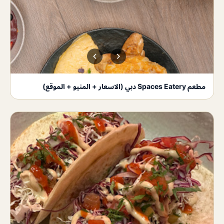
مطعم Spaces Eatery دبي (الاسعار + المنيو + الموقع)