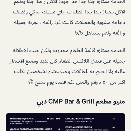
الخدمة ممتازه جدا جدا جدا جودة الاكل رائعة جدا وطعم
الاكل ممتاز جدا جدا الطلبات رباي ستيك امركي ونصف
دجاجه مشويه والمقبلات كانت ذره رائعه . تجربه جميله
ورائعه ونعم يستاهل 5/5
الخدمه ممتازه قائمة الطعام محدوده ولكن جيده الاطلاله
جميله على فندق اتلانتس الطعام كان لذيذ وممتع الاسعار
عاليه ولا انصح به للعائلات وجبة عشاء لشخصين تكلف
اكثر من ٥٠٠ درهم واتمنى لكم قضاء يوم ممتع 😁
منيو مطعم CMP Bar & Grill دبي