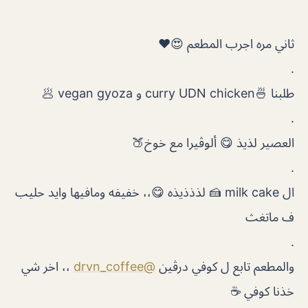
ثاني مره اجرب المطعم 😍❤️
.
طلبنا 🍜curry UDN chicken و vegan gyoza 🥟
.
العصير لذيذ 😋 ألوڤيرا مع خوخ🍑
.
ال milk cake 🍰 لذذذيذه 😋،، خفيفه ومافيها وايد حليب
ف ماتغث
.
والمطعم تابع ل كوفي درڤين
@drvn_coffee
،، اخر شي
خذنا كوفي ☕️