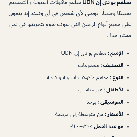
مطعم يو دي إن UDN
مطعم مأكولات آسيوية و التصميم
بسيطًا وجميلًا يوصي لأي شخص في أي وقت. إنه يتفوق
على جميع أنواع الرامين التي سوف تقوم بتجربتها في دبي
ممتاز جدا .
الإسم :
مطعم يو دي إن UDN
التصنيف :
مجموعات
النوع :
مطعم مأكولات آسيوية و كافية
الأطفال :
غير مناسب
الموسيقى :
يوجد
الأسعار :
من متوسطة إلي مرتفعة
مواعيد العمل :
١٢:٠٠–١١:٠٠م