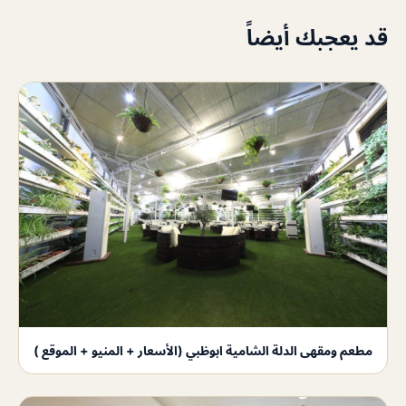
قد يعجبك أيضاً
مطعم ومقهى الدلة الشامية ابوظبي (الأسعار + المنيو + الموقع )