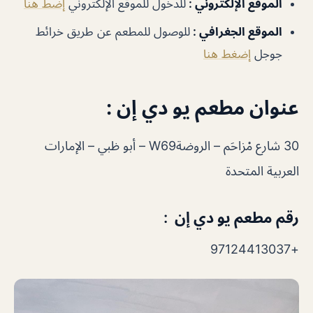
الموقع الإلكتروني :
للدخول للموقع الإلكتروني
إضط هنا
الموقع الجغرافي :
للوصول للمطعم عن طريق خرائط
جوجل
إضغط هنا
عنوان مطعم يو دي إن :
30 شارع مْزاحَم – الروضةW69 – أبو ظبي – الإمارات
العربية المتحدة
رقم مطعم يو دي إن :
+97124413037