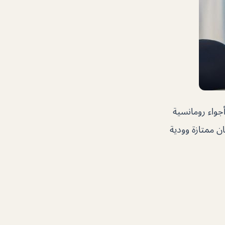
تع بمنظر خلاب وأجواء رومانسية
ن ممتازة وودية