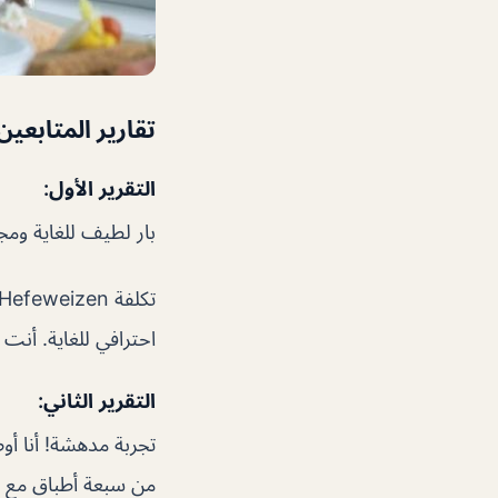
تقارير المتابعين
التقرير الأول:
بار لطيف للغاية وم
احترافي للغاية. أنت
التقرير الثاني:
تجربة مدهشة! أنا أوص
من سبعة أطباق مع 10+ أنواع من الشاي لمحاولة. لقد جعلوها لحظة خاصة جدا. الرأي مذهل!