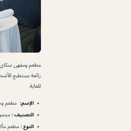
رائعة يستطيع الأشخا
للغاية.
الإسم
:
مطعم ومقهى سكاي ف
التصنيف
:
مجموع
النوع
:
مطعم مأكو