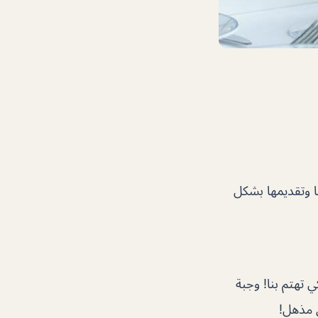
و تم سكبها وتقديمها بشكل
ي تهتم بنا! وجبة