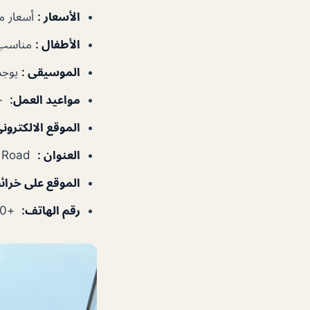
الأسعار
:
أسعار م
الأطفال
:
مناسب 
الموسيقى
:
يوجد
مواعيد العمل
:
٥:٠٠–١٠:٠٠م
الموقع الالكترون
العنوان
:
27th floor, Burj Al Arab, Jumeirah Beach Road – دبي – الإمارات العربية المتحدة
الموقع على خرا
رقم الهاتف
:
+97143017600