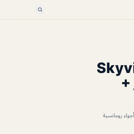
سكاي فيو Skyview
عار +
تع بمنظر خلاب وأجواء رومانسية