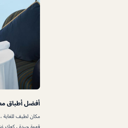
أفضل أطباق مطعم ومقهى 
مكان لطيف للغاية ،
قهوة جيدة ، كعك غني