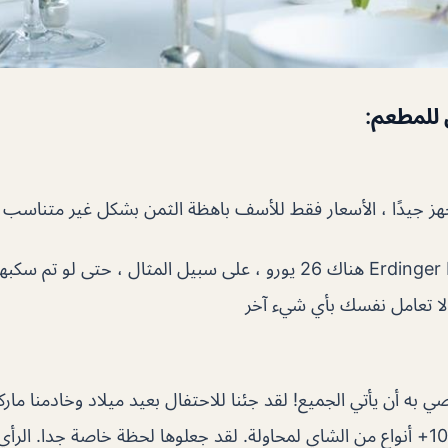
 للمطعم:
جهز جيدًا ، الأسعار فقط للأسف باهظة الثمن بشكل غير متناسب
تكلفة Erdinger Hefeweizen هناك 26 يورو ، على سبيل المثال ، حتى ل
 لا تعامل نفسك بأي شيء آخر
ي به أن يأتي الجميع! لقد جئنا للاحتفال بعيد ميلاد وخادمنا مارك