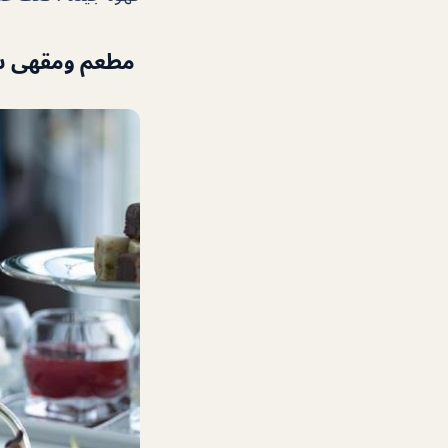
مطعم ومقهى سكاي فيو aurant