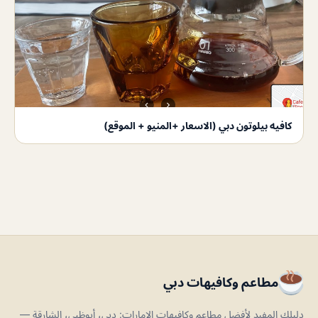
كافيه بيلوتون دبي (الاسعار +المنيو + الموقع)
مطاعم وكافيهات دبي
دليلك المفيد لأفضل مطاعم وكافيهات الإمارات: دبي، أبوظبي، الشارقة —