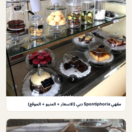
مقهي Spontiphoria دبي (الاسعار + المنيو + الموقع)