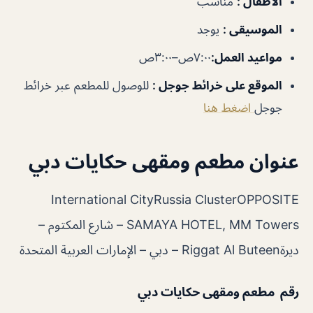
الأطفال
:
مناسب
الموسيقى
:
يوجد
مواعيد العمل
:
٧:٠٠ص–٣:٠٠ص
الموقع على خرائط جوجل
:
للوصول للمطعم عبر خرائط
جوجل
اضغط هنا
عنوان مطعم ومقهى حكايات دبي
International CityRussia ClusterOPPOSITE
SAMAYA HOTEL, MM Towers – شارع المكتوم –
ديرةRiggat Al Buteen – دبي – الإمارات العربية المتحدة
رقم مطعم ومقهى حكايات دبي