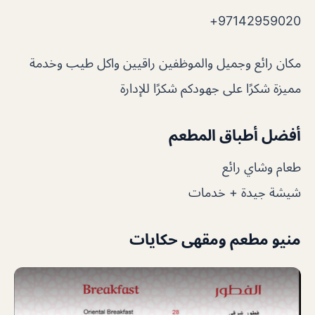
97142959020+
مكان رائع وجميل والموظفين راقيين واكل طيب وخدمة
مميزة شكرًا على جهودكم شكرًا للإدارة
أفضل أطباق المطعم
طعام وشاي رائع
شيشة جيدة + خدمات
منيو مطعم ومقهى حكايات