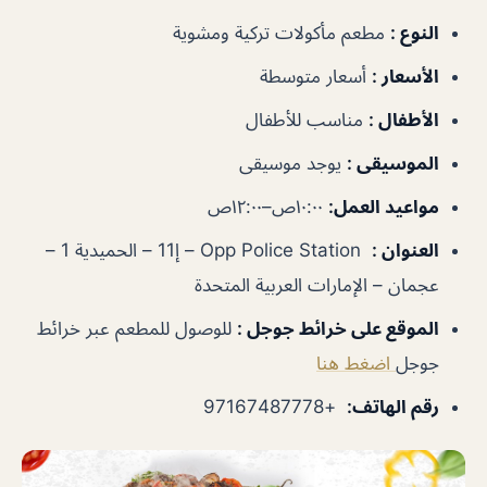
النوع
:
مطعم مأكولات تركية ومشوية
الأسعار
:
أسعار متوسطة
الأطفال
:
مناسب للأطفال
الموسيقى
:
يوجد موسيقى
مواعيد العمل
:
١٠:٠٠ص–١٢:٠٠ص
العنوان
:
Opp Police Station – إ11 – الحميدية 1 –
عجمان – الإمارات العربية المتحدة
الموقع على خرائط جوجل
:
للوصول للمطعم عبر خرائط
جوجل
اضغط هنا
رقم الهاتف
:
+97167487778