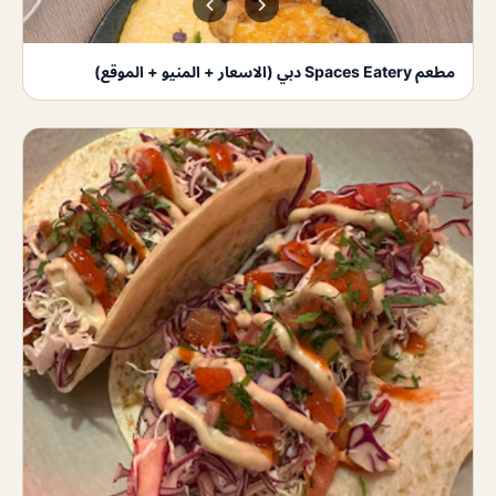
مطعم Spaces Eatery دبي (الاسعار + المنيو + الموقع)