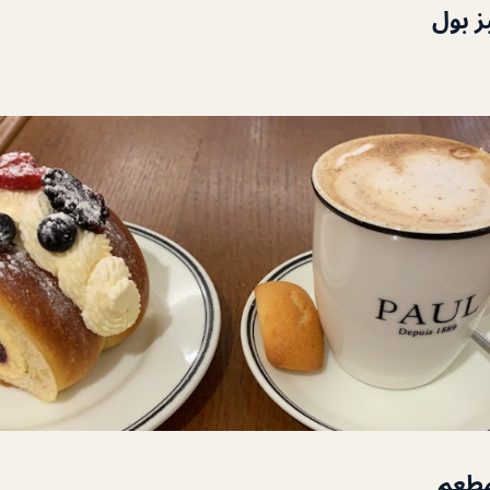
 بول
مطعم