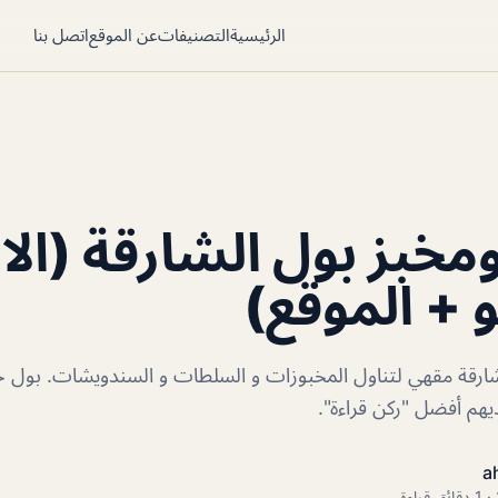
الرئيسية
التصنيفات
عن الموقع
اتصل بنا
خبز بول الشارقة (الا
و + الموقع)
ارقة مقهي لتناول المخبوزات و السلطات و السندويشات. بول حر
لديهم أفضل "ركن قراءة".
a