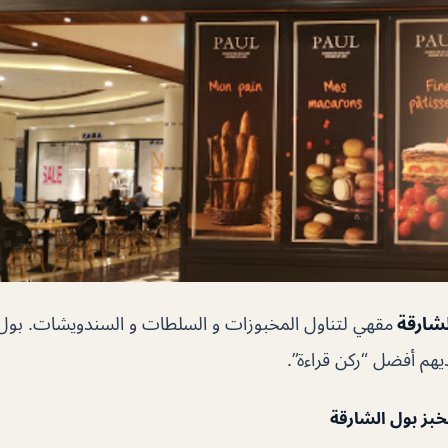
لشارقة
مقهي لتناول المخبوزات و السلطات و السندويشات. بول 
ديهم أفضل “ركن قراءة”.
بز بول الشارقة