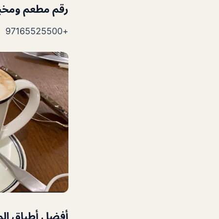
رقم
مطعم ومخبز
+97165525500
أفضل أطباق ال