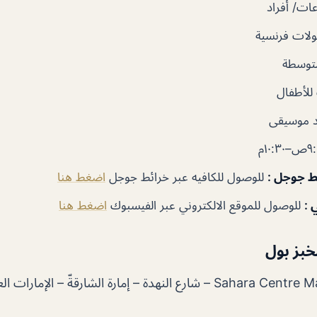
ت/ أفراد
لات فرنسية
توسطة
لأطفال
 موسيقى
ئط جوجل
:
للوصول للكافيه عبر خرائط جوجل
اضغط هنا
 :
للوصول للموقع الالكتروني عبر الفيسبوك
اضغط هنا
بز بول
ة – إمارة الشارقةّ – الإمارات العربية المتحدة