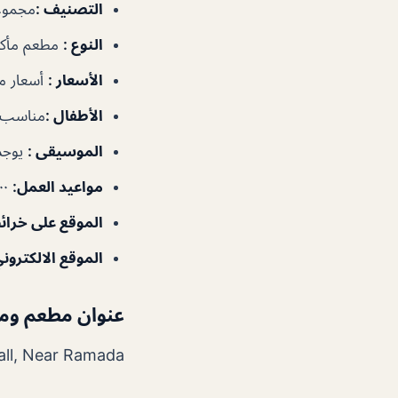
التصنيف
:
مجموعا
النوع
:
مطعم مأكو
الأسعار
:
أسعار م
الأطفال
:
مناسب ل
الموسيقى
:
يوجد
مواعيد العمل
:
٩:٠٠ص–١٠:٣٠م
الموقع على خرا
الموقع الالكتروني
عنوان
مطعم ومخ
Sahara Centre Mall, Near Ramada – شارع النهد