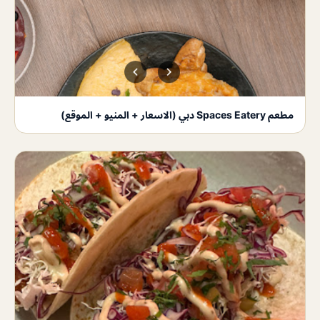
مطعم Spaces Eatery دبي (الاسعار + المنيو + الموقع)