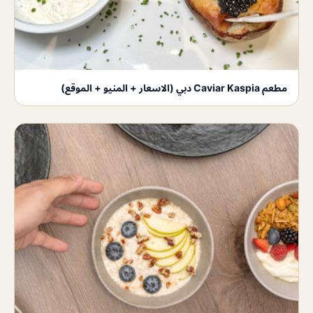
مطعم Caviar Kaspia دبي (الاسعار + المنيو + الموقع)