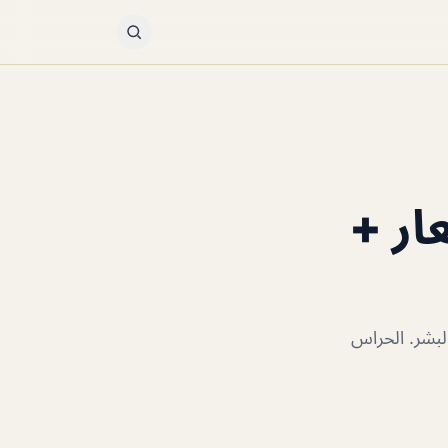
ار +
يج جيد من البشر. الحراس