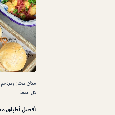
مكان ممتاز ومزدحم غ
كل جمعة
أفضل أطباق مط