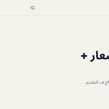
عار +
اع ف التقديم