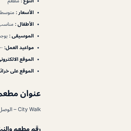
النوع
:
مطعم
الأسعار
:
متوسطة
الأطفال
:
مناسب
الموسيقى
:
يوجد
مواعيد
العمل
:
١٠:٠٠ص–١١:٠٠م
الموقع الالكترون
الموقع على خرا
عنوان مطعم
City Walk – الوصل‎ – دبي
رقم مطعم والن