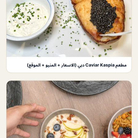
مطعم Caviar Kaspia دبي (الاسعار + المنيو + الموقع)