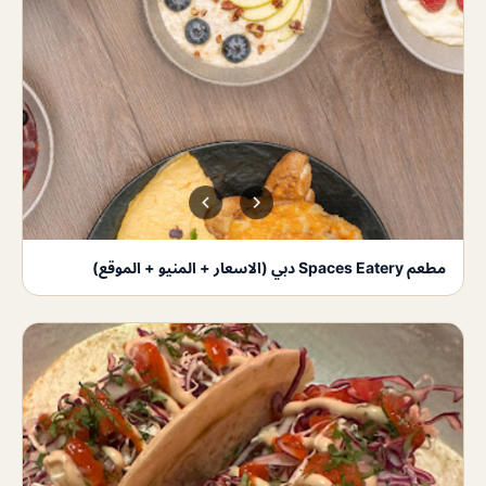
مطعم Spaces Eatery دبي (الاسعار + المنيو + الموقع)