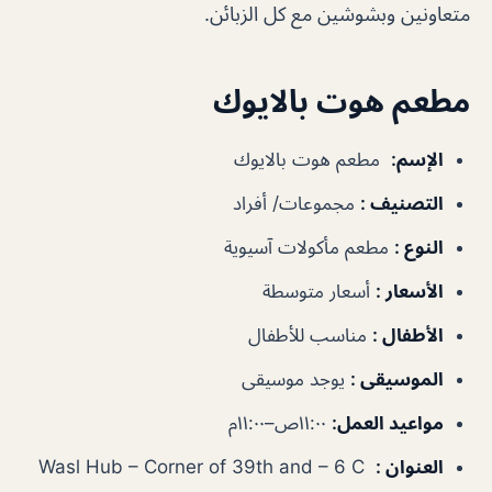
متعاونين وبشوشين مع كل الزبائن.
مطعم هوت بالايوك
الإسم
:
مطعم هوت بالايوك
التصنيف
:
مجموعات/ أفراد
النوع
:
مطعم مأكولات آسيوية
الأسعار
:
أسعار متوسطة
الأطفال
:
مناسب للأطفال
الموسيقى
:
يوجد موسيقى
مواعيد العمل
:
١١:٠٠ص–١١:٠٠م
العنوان
:
Wasl Hub – Corner of 39th and – 6 C