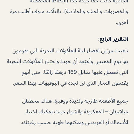
الجانبية كانت حقا جيدة جداً (البطاطا المحمصة
والخضروات والحشو والجاذبية). بالتأكيد سوف أطلب مرة
أخرى.
التقرير الرابع:
ذهبت مرتين لقضاء ليلة المأكولات البحرية التي يقومون
بها يوم الخميس وأعتقد أن جودة واختيار المأكولات البحرية
التي تحصل عليها مقابل 169 درهمًا رائعًا. حتى أنهم
يقدمون المحار الذي لن تجده في البوفيهات بهذا السعر.
جميع الأطعمة طازجة ولذيذة ووفيرة. هناك محطتان
مباشرتان – المعكرونة والشواء حيث يمكنك اختيار
الأسماك أو القريدس ويمكنهما طهيه حسب رغبتك.