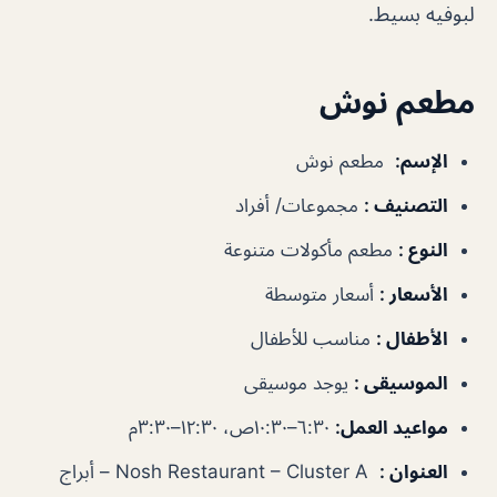
لبوفيه بسيط.
مطعم نوش
الإسم
:
مطعم نوش
التصنيف
:
مجموعات/ أفراد
النوع
:
مطعم مأكولات متنوعة
الأسعار
:
أسعار متوسطة
الأطفال
:
مناسب للأطفال
الموسيقى
:
يوجد موسيقى
مواعيد العمل
:
٦:٣٠–١٠:٣٠ص، ١٢:٣٠–٣:٣٠م
العنوان
:
Nosh Restaurant – Cluster A – أبراج