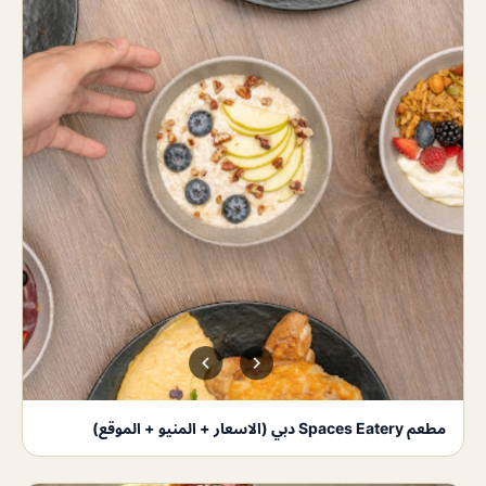
مطعم Spaces Eatery دبي (الاسعار + المنيو + الموقع)