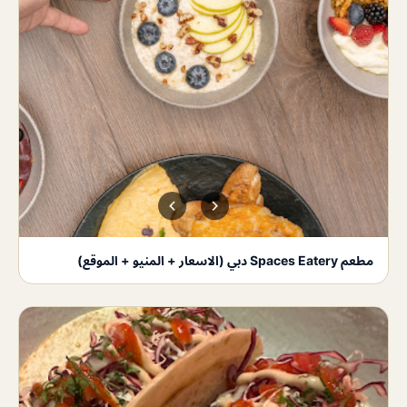
مطعم Spaces Eatery دبي (الاسعار + المنيو + الموقع)