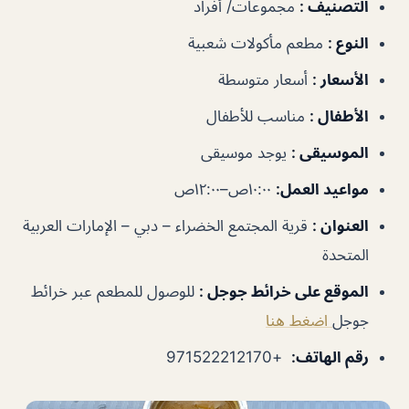
التصنيف
:
مجموعات/ أفراد
النوع
:
مطعم مأكولات شعبية
الأسعار
:
أسعار متوسطة
الأطفال
:
مناسب للأطفال
الموسيقى
:
يوجد موسيقى
مواعيد العمل
:
١٠:٠٠ص–١٢:٠٠ص
العنوان
:
قرية المجتمع الخضراء – دبي – الإمارات العربية
المتحدة
الموقع على خرائط جوجل
:
للوصول للمطعم عبر خرائط
جوجل
اضغط هنا
رقم الهاتف
:
+971522212170