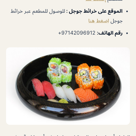
الموقع على خرائط جوجل :
للوصول للمطعم عبر خرائط
جوجل
اضغط هنا
رقم الهاتف:
97142096912+