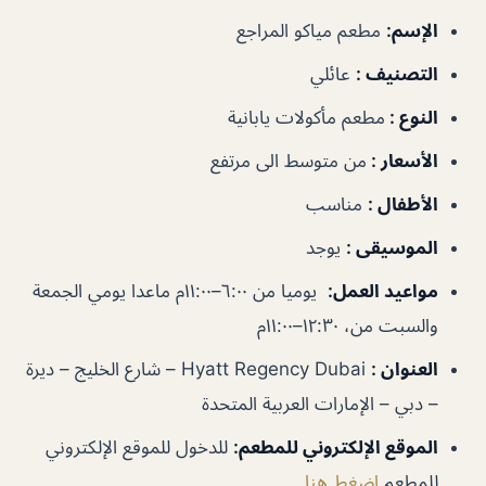
الإسم:
مطعم مياكو المراجع
التصنيف :
عائلي
النوع :
مطعم مأكولات يابانية
الأسعار :
من متوسط الى مرتفع
الأطفال :
مناسب
الموسيقى :
يوجد
مواعيد
العمل:
يوميا من ٦:٠٠–١١:٠٠م ماعدا يومي الجمعة
والسبت من، ١٢:٣٠–
١١:٠٠م
العنوان :
Hyatt Regency Dubai – شارع الخليج – ديرة
– دبي – الإمارات العربية المتحدة
الموقع الإلكتروني للمطعم:
للدخول للموقع الإلكتروني
للمطعم
إضغط هنا