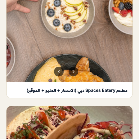
مطعم Spaces Eatery دبي (الاسعار + المنيو + الموقع)