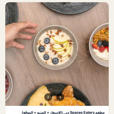
مطعم Spaces Eatery دبي (الاسعار + المنيو + الموقع)