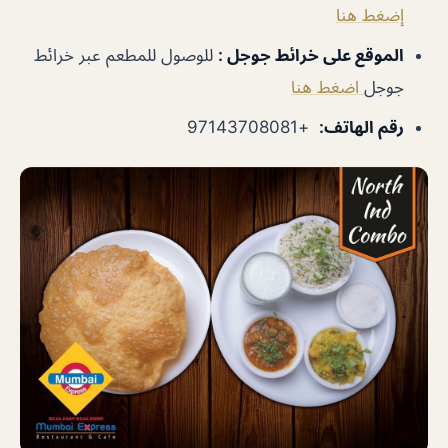
إضغط هنا
الموقع على خرائط جوجل
:
للوصول للمطعم عبر خرائط
جوجل
اضغط هنا
رقم الهاتف
:
+97143708081