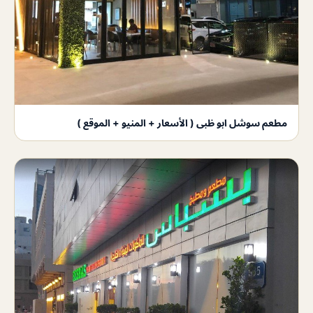
مطعم سوشل ابو ظبى ( الأسعار + المنيو + الموقع )