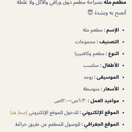
مطعم ملة
بصراحة مطعم ذوق وراقي والأكل ولا غلطة
أنصح به وبشدة 😇
الإسم :
مطعم ملة
التصنيف :
مجموعات
النوع :
مطعم وكافتيريا
الأطفال :
مناسب
الموسيقى :
يوجد
الأسعار :
متوسطة
مواعيد العمل :
٦:٣٠ص–١٢:٠٠ص
الموقع الإلكتروني :
للدخول للموقع الإلكتروني
إضط هنا
الموقع الجغرافي :
للوصول للمطعم عن طريق خرائط