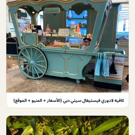
كافيه لادوري فيستيفال سيتي دبي (الأسعار + المنيو + الموقع)