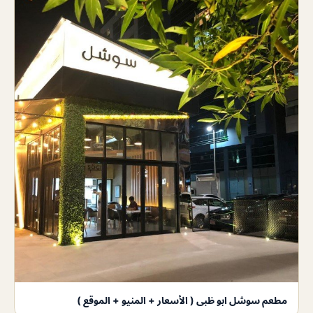
مطعم سوشل ابو ظبى ( الأسعار + المنيو + الموقع )