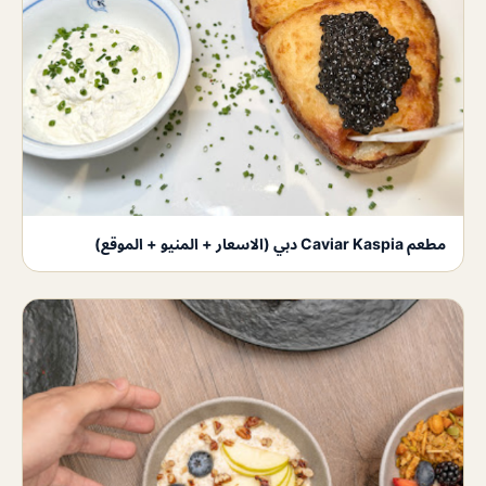
مطعم Caviar Kaspia دبي (الاسعار + المنيو + الموقع)