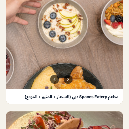
مطعم Spaces Eatery دبي (الاسعار + المنيو + الموقع)