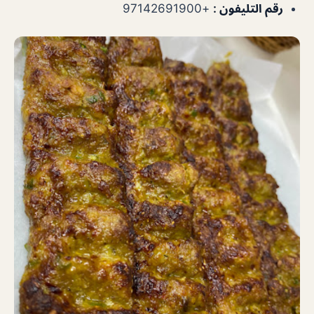
رقم التليفون :
+97142691900