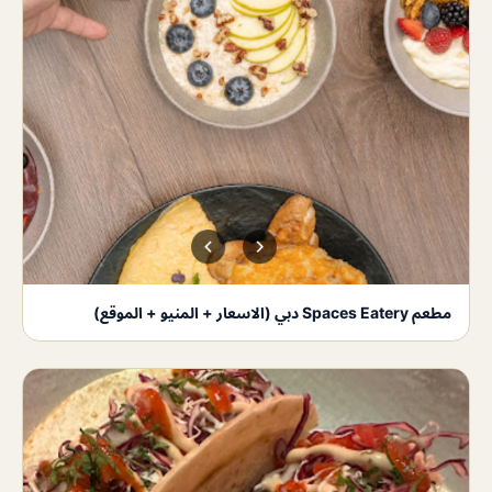
مطعم Spaces Eatery دبي (الاسعار + المنيو + الموقع)