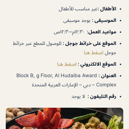
الأطفال
:
غير
مناسب للأطفال
الموسيقى
:
يوجد موسيقى
مواعيد العمل
:
١٢:٣٠م–١٢:٣٠ص
الموقع على خرائط جوجل
:
للوصول للمطع عبر خرائط
جوجل
اضغط هنا
الموقع الالكتروني :
اضغط هنا
العنوان :
Block B, g Floor, Al Hudaiba Award
Complex – دبي – الإمارات العربية المتحدة
رقم التليفون :
لا يوجد