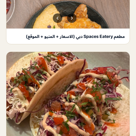
مطعم Spaces Eatery دبي (الاسعار + المنيو + الموقع)