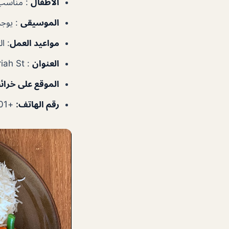
الأطفال
: مناسب
الموسيقى
: يوجد
مواعيد العمل
: الثلاث
العنوان
: Jumeriah St – دبي – الإمارات العربية المتحدة
الموقع
على
خرائ
رقم
الهاتف:
+97143320201