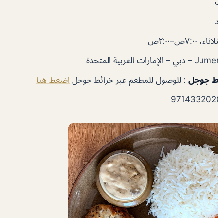
اء، ٧:٠٠ص–٢:٠٠ص
ط
جوجل
: للوصول للمطعم عبر خرائط جوجل
اضغط هنا