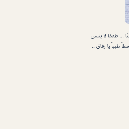
ًا … طعمًا لا ينسى
 طيباً يا رفاق ..