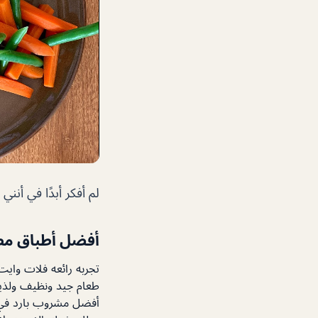
لم أفكر أبدًا في أنن
أفضل أطباق
مط
تجربه رائعه فلات واي
طعام جيد ونظيف ولذيذ
أفضل مشروب بارد في دبي