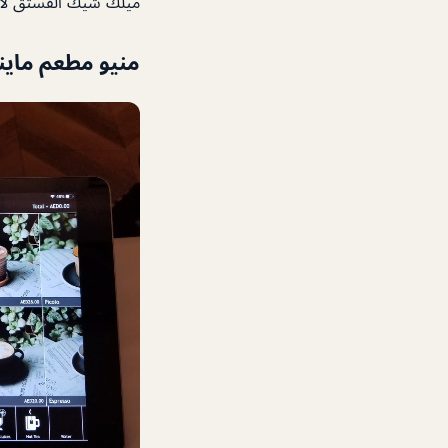
ميلك شيك الفستق لا ب
منيو
مطعم ماين