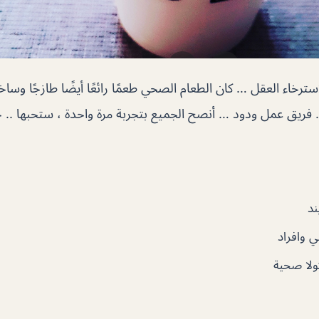
استرخاء العقل … كان الطعام الصحي طعمًا رائعًا أيضًا طازجًا وساخن
فريق عمل ودود … أنصح الجميع بتجربة مرة واحدة ، ستحبها .. حظاً
د
ي وافراد
ولا صحية