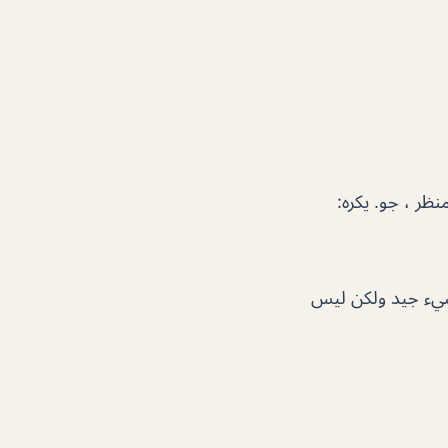
ظر ، جو. يكره:
 شيء جيد ولكن ليس