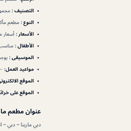
التصنيف
:
مجموع
النوع
:
مطعم مأكو
الأسعار
:
أسعار م
الأطفال
:
مناسب 
الموسيقى
:
يوجد
مواعيد العمل
:
١٢:٠٠م–١:٠٠ص
الموقع الالكترون
الموقع على خرا
عنوان مطعم ماما
دبي مارينا – دبي – ال