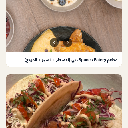
مطعم Spaces Eatery دبي (الاسعار + المنيو + الموقع)