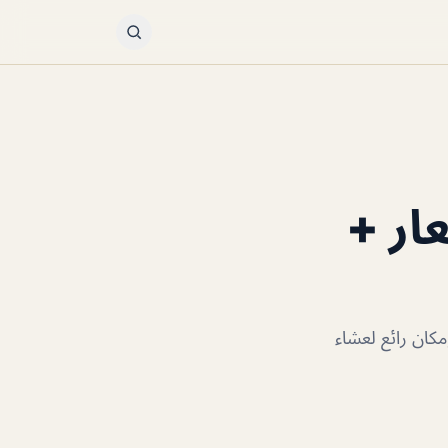
ار +
كان رائع لعشاء