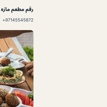
رقم مطعم مازه ا
97145545872+