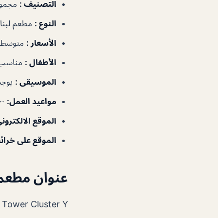
التصنيف
:
مجموع
النوع
:
مطعم لبنا
الأسعار
:
متوسطة
الأطفال
:
مناسب
الموسيقى
:
يوجد
مواعيد العمل
:
١١:٠٠ص–١٠:٠٠م
الموقع الالكترون
الموقع على خرا
عنوان مطعم م
ake Shore Tower Cluster Y