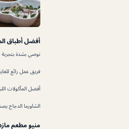
أفضل أطباق ال
نوصي بشدة بتجربة ال
فريق عمل رائع للغاية
أفضل المأكولات الل
الشاورما الدجاج يصن
منيو مطعم مازه 