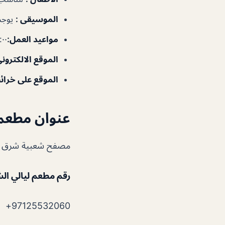
الموسيقى
:
يوجد
مواعيد العمل
:
٧:٠٠ص–٠
الموقع الالكترون
الموقع على خرا
عنوان مطعم 
مصفح شعبية شرق 10 بنارية رقم 213 شارع رقم 53 – أبو ظبي – الإمارات العربية المتحد
رقم مطعم ليالي ال
97125532060+