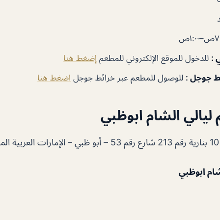
١:٠ص
ي
:
للدخول للموقع الإلكتروني للمطعم
إضغط هنا
ئط جوجل
:
للوصول للمطعم عبر خرائط جوجل
اضغط هنا
ليالي الشام ابوظبي
ة
شام ابوظبي