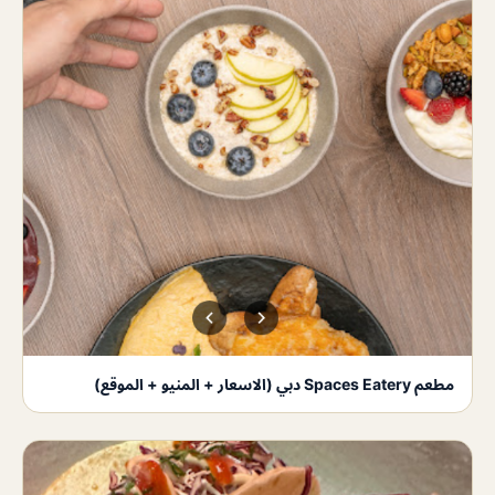
مطعم Spaces Eatery دبي (الاسعار + المنيو + الموقع)