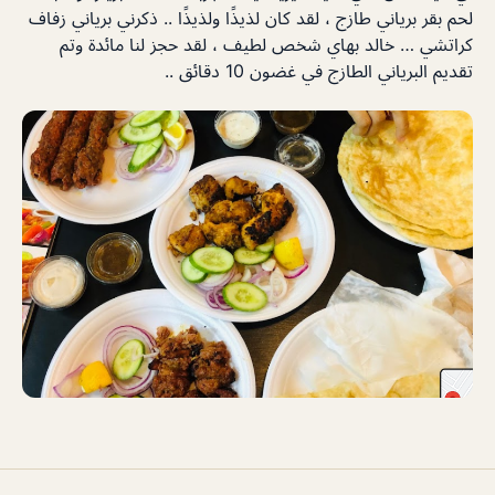
لحم بقر برياني طازج ، لقد كان لذيذًا ولذيذًا .. ذكرني برياني زفاف
كراتشي … خالد بهاي شخص لطيف ، لقد حجز لنا مائدة وتم
تقديم البرياني الطازج في غضون 10 دقائق ..