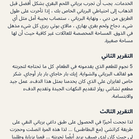
الخدمات. يجب أن تجرب برياني اللحم البقري بشكل أفضل قبل
الذهاب إلى احتياطي البرياني الخاص بك ، إذا تأخرت على طول
الطريق من دبي ، ونهاية البرياني ، ستصاب بخيبة أمل مثل أي
شيء. دجاج ولحم بقري بهاري ، مالاي بوتي ربري كل شيء مذهل
في الذوق. المساحة المخصصة للعائلات غير كافية حيث أن لها
مساحة صغيرة.
التقرير الثاني
5 نجوم للطعم الذي يقدمونه في الطعام. كل ما تحتاجه لتجربته
هو لفائف البرياني والشواية. إيك بار خاجاي بار بار أوجاي. شكر
خاص لفايزان علي الذي كان يخدمنا بمثل هذا الدفء. عمل جيد
مطعم تشاتني رولز لتقديم النكهات الجيدة وتقديم الدفء
والابتسامة.
التقرير الثالث
لذا نجحت أخيرًا في الحصول على طبق داغي برياني النقي على
طريقة كراتشي (مع البطاطس) … لذا هذه المرة اتصلت وحجزت
لي حيث كان لدي ضيف يريد أيضًا تجربته … قمنا بزيارة وطلبنا