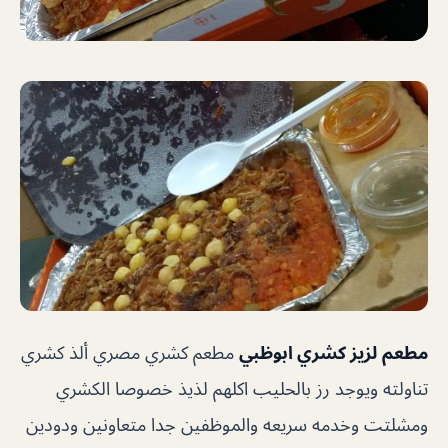
مطعم
لزيز كشري ابوظبي
مطعم كشري مصري ألذ كشري
تناولته ويوجد رز بالحليب اكلهم لذيذ خصوصا الكشري
ومشلتت وخدمه سريعه والموظفين جدا متعاونين ودودين