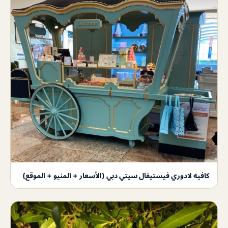
كافيه لادوري فيستيفال سيتي دبي (الأسعار + المنيو + الموقع)