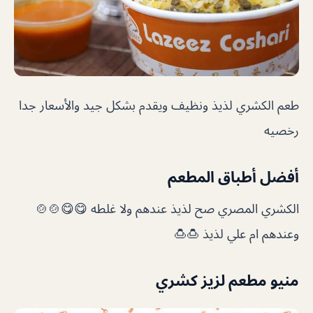
طعم الكشري لذيذ ونظيف ويقدم بشكل جيد والأسعار جدا
رخصيه
أفضل أطباق المطعم
الكشري المصري صح لذيذ عندهم ولا غلطه 😋😋🍲🍲
وعندهم ام علي لذيذ 🍮🍮
منيو مطعم لزيز كشري