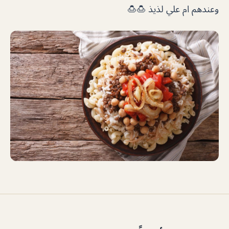
وعندهم ام علي لذيذ 🍮🍮