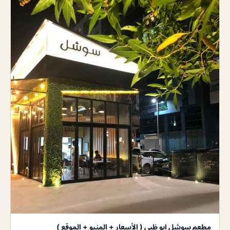
مطعم سوشل ابو ظبى ( الأسعار + المنيو + الموقع )