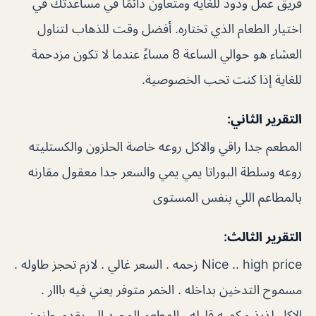
فريق عمل ودود للغاية ومتعاون دائمًا في مساعدتك في
اختيار الطعام الذي تختاره. أفضل وقت للذهاب لتناول
العشاء هو حوالي الساعة 8 مساءً عندما لا تكون مزدحمة
للغاية إذا كنت تحب الخصوصية.
التقرير الثاني:
المطعم جدا راقي والاكل روعه خاصة الحلزون والكستليته
روعه وسلطة البوراتا يمي يمي والسعر جدا معقول مقارنه
بالمطاعم اللي بنفس المستوى
التقرير الثالث:
Nice .. high price زحمه . السعر غالي . لازم تحجز طاوله .
مسموح التدخين بداخله . الخمر متوفر يعني فيه بااار .
الاكل لذيذ و كميه قليله . المطعم الوحيد الي يقدم حلزون .