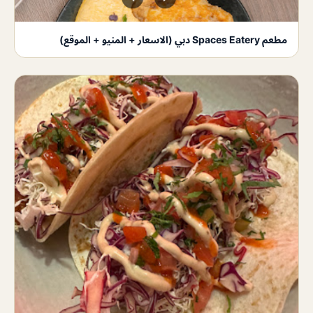
مطعم Spaces Eatery دبي (الاسعار + المنيو + الموقع)