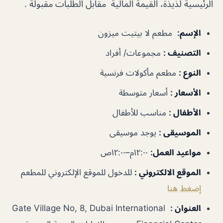
الرئيسية لذيذة، القيمة المالية مقابل الطلبات مقبولة .
الإسم
:
مطعم لا بيتيت ميزون
التصنيف
:
مجموعات/ أفراد
النوع
:
مطعم مأكولات فرنسية
الأسعار
:
أسعار متوسطة
الأطفال
:
مناسب للأطفال
الموسيقى
:
يوجد موسيقى
مواعيد العمل
:
١٢:٠٠م–١٢:٠٠ص
الموقع الالكتروني
:
للدخول للموقع الإلكتروني للمطعم
إضغط هنا
العنوان
:
Gate Village No, 8, Dubai International