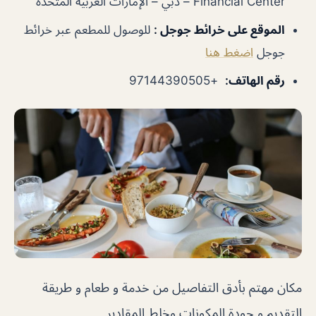
Financial Center – دبي – الإمارات العربية المتحدة
الموقع على خرائط جوجل
:
للوصول للمطعم عبر خرائط
جوجل
اضغط هنا
رقم الهاتف
:
+97144390505
مكان مهتم بأدق التفاصيل من خدمة و طعام و طريقة
التقديم و جودة المكونات وخلط المقادير