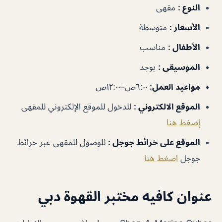
النوع
:
مقهى
الأسعار
:
متوسطة
الأطفال
:
مناسب
الموسيقى
:
يوجد
مواعيد العمل
:
٦:٠٠ص–١٢:٠٠ص
الموقع الالكتروني
:
للدخول للموقع الإلكتروني للمقهى
إضغط هنا
الموقع على خرائط جوجل
:
للوصول للمقهى عبر خرائط
جوجل
اضغط هنا
عنوان كافيه مختبر القهوة دبي