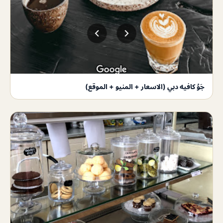
جَوُ كافيه دبي (الاسعار + المنيو + الموقع)