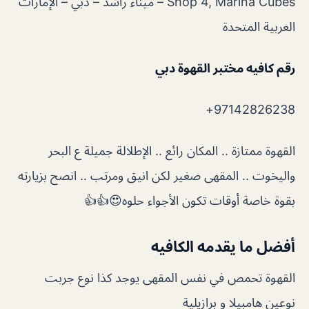
Shop 4, Marina Cubes – ميناء راشد – دبي – الإمارات
العربية المتحدة
رقم كافيه مختبر القهوة دبي
97142826238+
القهوة ممتازة .. المكان رائع .. الإطلالة جميلة ع البحر
واليخوت .. المقهى صغير لكن انيق ومرتب .. انصح بزيارته
بقوة خاصة أوقات تكون الأجواء حلوه😍👍👍
أفضل ما يقدمه الكافيه
القهوة تحمص في نفس المقهى يوجد كذا نوع جربت
نوعين هامبيلا و برازيلية