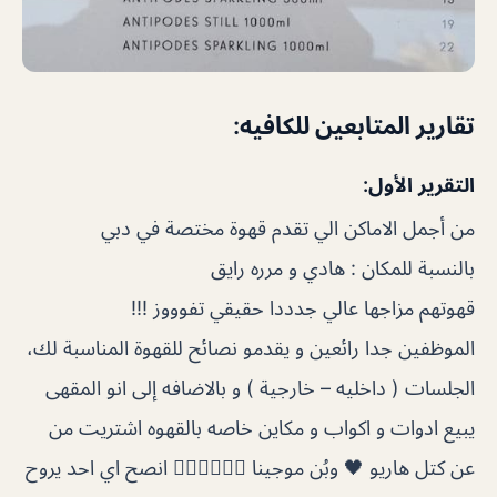
تقارير المتابعين للكافيه:
التقرير الأول:
من أجمل الاماكن الي تقدم قهوة مختصة في دبي
بالنسبة للمكان : هادي و مرره رايق
قهوتهم مزاجها عالي جدددا حقيقي تفوووز !!!
الموظفين جدا رائعين و يقدمو نصائح للقهوة المناسبة لك،
الجلسات ( داخليه – خارجية ) و بالاضافه إلى انو المقهى
يبيع ادوات و اكواب و مكاين خاصه بالقهوه اشتريت من
عن كتل هاريو 🖤 وبُن موجينا 💆🏻‍♀️💆🏻‍♀️ انصح اي احد يروح