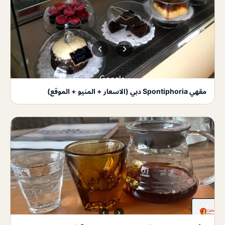
مقهي Spontiphoria دبي (الاسعار + المنيو + الموقع)