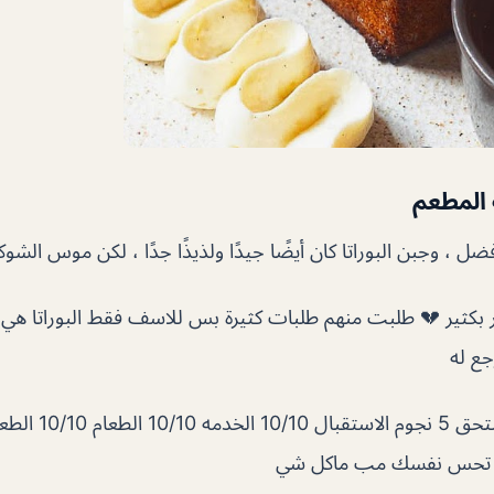
المطعم
فضل ، وجبن البوراتا كان أيضًا جيدًا ولذيذًا جدًا ، لكن موس الشوكو
ر بكثير 💔 طلبت منهم طلبات كثيرة بس للاسف فقط البوراتا هي ال
جع له
مطعم جداً جميل يستحق 5 ن
ه تحس نفسك مب ماكل شي