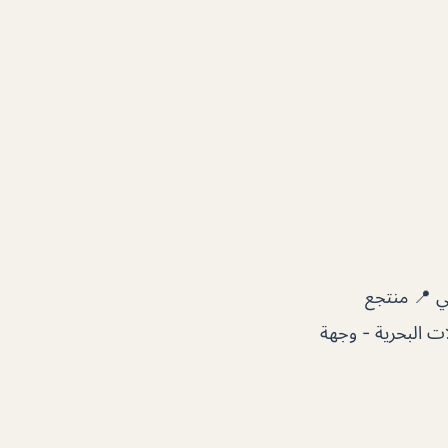
ة في 📍 منتجع
 البحرية ‏- وجهة