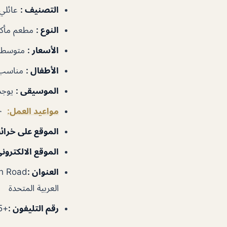
التصنيف :
عائلي
النوع :
مطعم مأكو
الأسعار :
متوسطة
الأطفال :
مناسب
الموسيقى :
يوجد
مواعيد العمل:
٧:٠٠م–٣:٠٠ص
الموقع على خرائ
الموقع الالكتروني
العنوان :
العربية المتحدة
رقم التليفون :
+97143338025