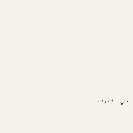
Restaurant Village Four Seasons Resort Jumeirah Beach Ro – دبي – الإمارات