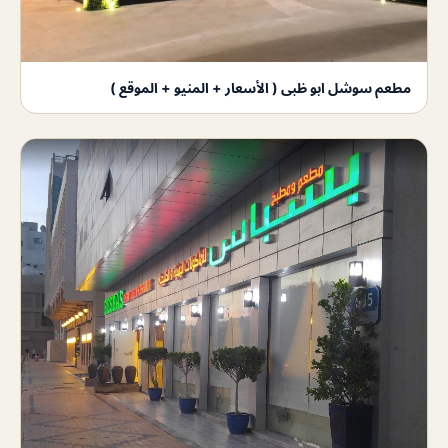
مطعم سوشل ابو ظبى ( الأسعار + المنيو + الموقع )