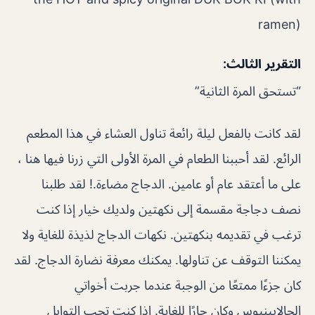
ramen)
التقرير الثالث:
“تستحق المرة الثانية”
لقد كانت بالفعل ليلة رائعة تناول العشاء في هذا المطعم
الرائع. لقد أحببنا الطعام في المرة الأولى التي زرنا فيها هنا ،
على ما أعتقد عام أو عامين. الدجاج مضاءة.! لقد طلبنا
نصف دجاجة مقسمة إلى نكهتين ولديك خيار إذا كنت
ترغب في تقديمه بنكهتين. نكهات الدجاج لذيذة للغاية ولا
يمكننا التوقف عن تناولها. يمكنك معرفة نضارة الدجاج. لقد
كان جزءًا ممتعًا من الوجبة عندما جربت أخواتي
الجالابينيوس وكان حارًا للغاية. إذا كنت تحب التوابل