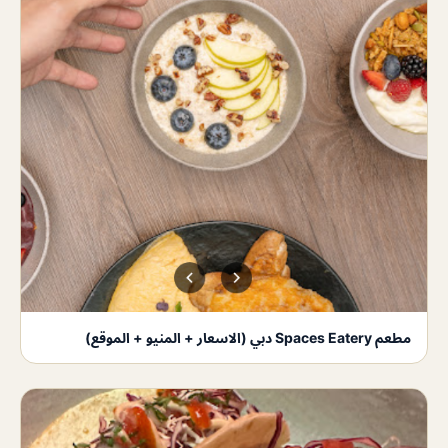
مطعم Spaces Eatery دبي (الاسعار + المنيو + الموقع)