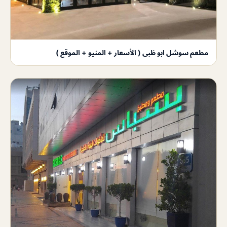
مطعم سوشل ابو ظبى ( الأسعار + المنيو + الموقع )