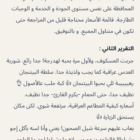
المحافظة على نفس مستوى الجودة و الخدمة و الوجبات
الطازجة. قائمة الأسعار محتاجة قليل من المراجعة حتى
تكون في متناول الجميع. و بالتوفيق.
التقرير الثاني :
جربت المسكوف، ولأول مرة بحبه لهدرجة! جدا رائع. شوربة
العدس عراقية كما يجب ولذيذة جدا. سلطة البيتنجان
رهييييبة للي بحبوا البيتنجان 👍 كبة حلب عالأصول 👌
نظيف جدا، حتى الحمام -يكرم القارئ- جدا نظيف.
أسعاره كبقية المطاعم العراقية، مرتفعة شوي. لكن مكان
يستحق الزيارة 👍
يعاب عليهم سرعة شيل الصحون! يعني وأنا لسه بآكل إجو
يشيلوا!! فالواحد ينبهم بس إنه ما يشيلوا لحد ما الواحد