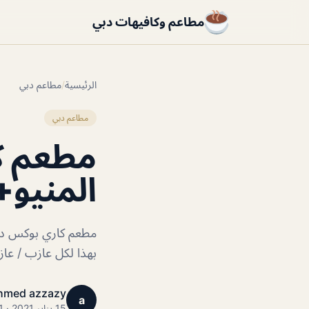
مطاعم وكافيهات دبي
الرئيسية
/
مطاعم دبي
مطاعم دبي
مطعم ك
المنيو+
مطعم كاري بوكس دبي
بهذا لكل عازب / عا
hmed azzazy
a
15 يناير 2021 · 1 دقائق قراءة