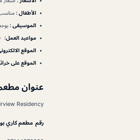
الأسعار :
أسعار م
الأطفال :
مناسب 
الموسيقى :
يوجد
مواعيد العمل:
١١:٠٠ص–١١:٠٠م
الموقع الالكتروني
الموقع على خرائ
عنوان مطعم
Fairview Residency – شارع أبراج – الخليج التجاري – دبي – الإمارات العر
رقم مطعم كاري ب