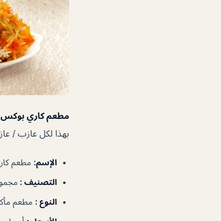
مطعم كاري بوكس 
بهذا لكل عازب / عاز
الإسم:
مطعم كار
التصنيف :
مجموع
النوع :
مطعم مأكو