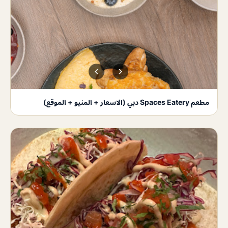
مطعم Spaces Eatery دبي (الاسعار + المنيو + الموقع)