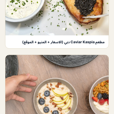
مطعم Caviar Kaspia دبي (الاسعار + المنيو + الموقع)