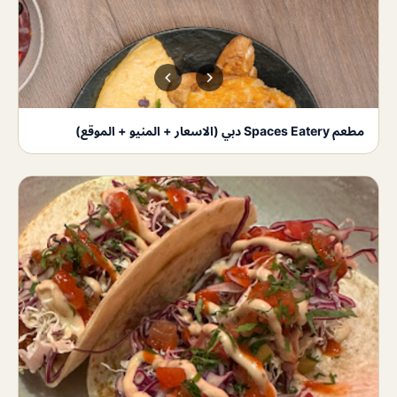
مطعم Spaces Eatery دبي (الاسعار + المنيو + الموقع)