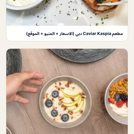
مطعم Caviar Kaspia دبي (الاسعار + المنيو + الموقع)