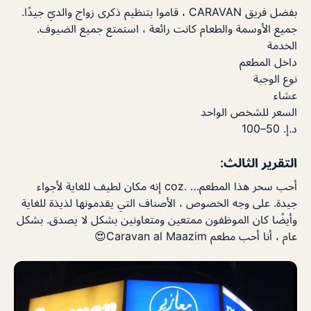
بفضل فريق CARAVAN ، قاموا بتنظيم ذكرى زواج والديّ جيدًا.
جميع الأوسمة والطعام كانت رائعة ، استمتع جميع الضيوف.
الخدمة
داخل المطعم
نوع الوجبة
عشاء
السعر للشخص الواحد
د.إ.‏ 50–100
التقرير الثالث:
أحب سحر هذا المطعم… .coz إنه مكان لطيف للغاية لأجواء
جيدة. على وجه الخصوص ، الأصناف التي يقدمونها لذيذة للغاية
وأيضًا كان الموظفون ممتعين ومتعاونين بشكل لا يصدق. بشكل
عام ، أنا أحب مطعم Caravan al Maazim😍