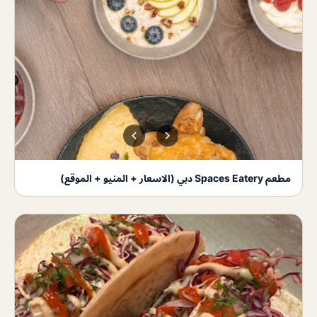
مطعم Spaces Eatery دبي (الاسعار + المنيو + الموقع)