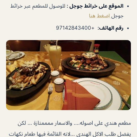
الموقع على خرائط جوجل
:
للوصول للمطعم عبر خرائط
جوجل
اضغط هنا
رقم الهاتف
:
+97142843400
مطعم هندي على اصوله…. والاسعار ممممتازة … لكن
يفضل طلب الاكل الهندي …لانه القائمة فيها طعام نكهات